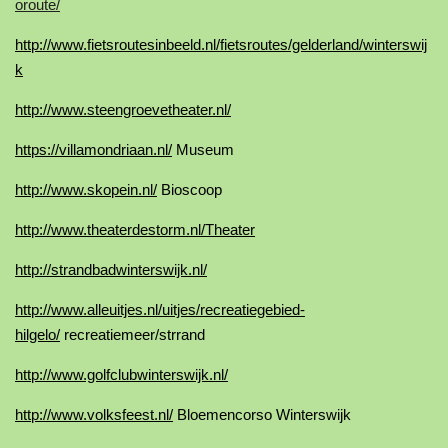
oroute/
http://www.fietsroutesinbeeld.nl/fietsroutes/gelderland/winterswij
k
http://www.steengroevetheater.nl/
https://villamondriaan.nl/
Museum
http://www.skopein.nl/
Bioscoop
http://www.theaterdestorm.nl/Theater
http://strandbadwinterswijk.nl/
http://www.alleuitjes.nl/uitjes/recreatiegebied-
hilgelo/
recreatiemeer/strrand
http://www.golfclubwinterswijk.nl/
http://www.volksfeest.nl/
Bloemencorso Winterswijk