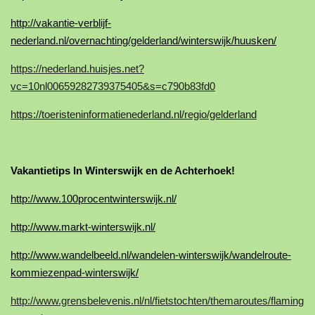
http://vakantie-verblijf-
nederland.nl/overnachting/gelderland/winterswijk/huusken/
https://nederland.huisjes.net?
vc=10nl00659282739375405&s=c790b83fd0
https://toeristeninformatienederland.nl/regio/gelderland
Vakantietips In Winterswijk en de Achterhoek!
http://www.100procentwinterswijk.nl/
http://www.markt-winterswijk.nl/
http://www.wandelbeeld.nl/wandelen-winterswijk/wandelroute-
kommiezenpad-winterswijk/
http://www.grensbelevenis.nl/nl/fietstochten/themaroutes/flaming