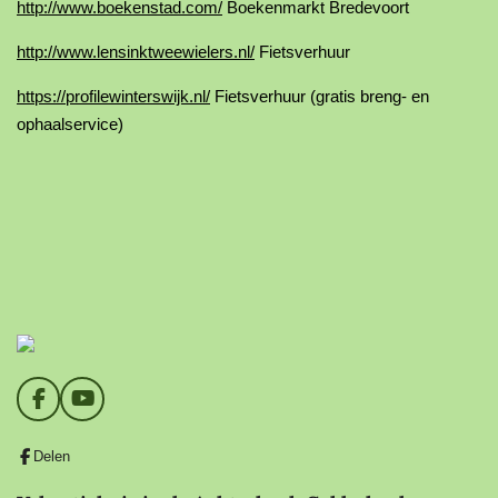
http://www.boekenstad.com/
Boekenmarkt Bredevoort
http://www.lensinktweewielers.nl/
Fietsverhuur
https://profilewinterswijk.nl/
Fietsverhuur (gratis breng- en
ophaalservice)
F
Y
a
o
c
u
Delen
e
T
b
u