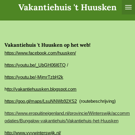
Vakantiehuis 't Huusken
Ga
direct
naar
de
hoofdinhoud
Vakantiehuis 't Huusken op het web!
https://www.facebook.com/huusken/
https://youtu.be/_UbGH06I6TQ
/
https://youtu.be/-MjmrTzbH2k
h
ttp://vakantiehuusken.blogspot.com
https://goo.gl/maps/LsuNNWb92XS2
(routebeschrijving)
https://www.eropuitineigenland.nl/provincie/Winterswijk/accomm
odaties/Bungalow-vakantiehuis/Vakantiehuis-het-Huusken
http://www.vvvwinterswijk.nl/